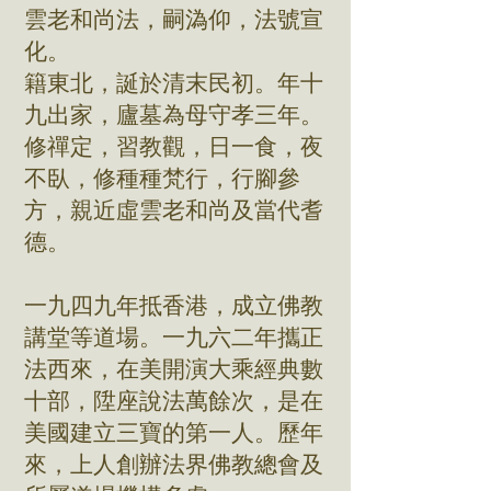
雲老和尚法，嗣溈仰，法號宣
化。
籍東北，誕於清末民初。年十
九出家，廬墓為母守孝三年。
修禪定，習教觀，日一食，夜
不臥，修種種梵行，行腳參
方，親近虛雲老和尚及當代耆
德。
一九四九年抵香港，成立佛教
講堂等道場。一九六二年攜正
法西來，在美開演大乘經典數
十部，陞座說法萬餘次，是在
美國建立三寶的第一人。歷年
來，上人創辦法界佛教總會及