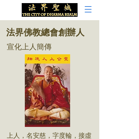
法界佛教總會創辦人
宣化上人簡傳
上人，名安慈，字度輪，接虛