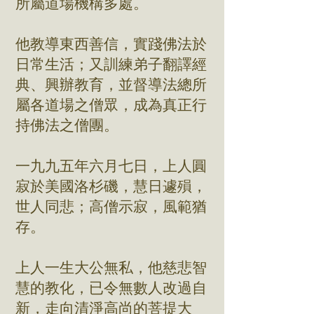
所屬道場機構多處。
他教導東西善信，實踐佛法於
日常生活；又訓練弟子翻譯經
典、興辦教育，並督導法總所
屬各道場之僧眾，成為真正行
持佛法之僧團。
一九九五年六月七日，上人圓
寂於美國洛杉磯，慧日遽殞，
世人同悲；高僧示寂，風範猶
存。
上人一生大公無私，他慈悲智
慧的教化，已令無數人改過自
新，走向清淨高尚的菩提大