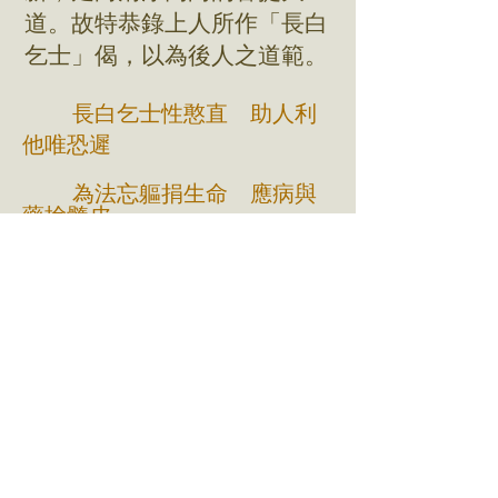
道。故特恭錄上人所作「長白
乞士」偈，以為後人之道範。
長白乞士性憨直 助人利
他唯恐遲
為法忘軀捐生命 應病與
藥捨髓皮
願同十萬成一體 行盡虛
空攝萬機
無去無來無現在 亦無南
北與東西
法界聖城
1029 West Capital Ave, Sacramento,
CA 95691