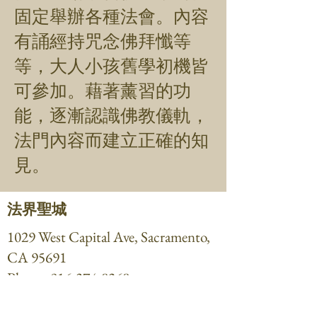
固定舉辦各種法會。內容
有誦經持咒念佛拜懺等
等，大人小孩舊學初機皆
可參加。藉著薰習的功
能，逐漸認識佛教儀軌，
法門內容而建立正確的知
見。
法界聖城
1029 West Capital Ave, Sacramento,
CA 95691
Phone:
916-374-8268
cdr@cityofdharmrealm.org